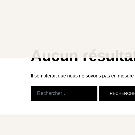
Aller
au
contenu
Aucun résulta
Il semblerait que nous ne soyons pas en mesure 
Rechercher :